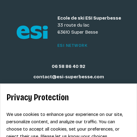
Ecole de ski ESI Superbesse
33 route du lac
63610 Super Besse
ESI NETWORK
06 58 86 40 92
contact@esi-superbesse.com
Privacy Protection
Legal info
We use cookies to enhance your experience on our site,
personalize content, and analyze our traffic. You can
Term of sales
choose to accept all cookies, set your preferences, or
Contact
reject their use. Please let us know your choices.